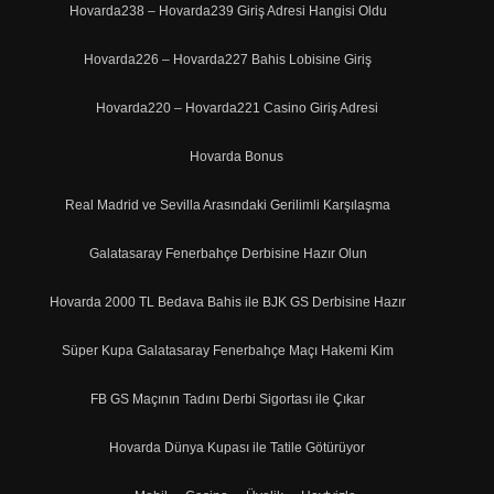
Hovarda238 – Hovarda239 Giriş Adresi Hangisi Oldu
Hovarda226 – Hovarda227 Bahis Lobisine Giriş
Hovarda220 – Hovarda221 Casino Giriş Adresi
Hovarda Bonus
Real Madrid ve Sevilla Arasındaki Gerilimli Karşılaşma
Galatasaray Fenerbahçe Derbisine Hazır Olun
Hovarda 2000 TL Bedava Bahis ile BJK GS Derbisine Hazır
Süper Kupa Galatasaray Fenerbahçe Maçı Hakemi Kim
FB GS Maçının Tadını Derbi Sigortası ile Çıkar
Hovarda Dünya Kupası ile Tatile Götürüyor