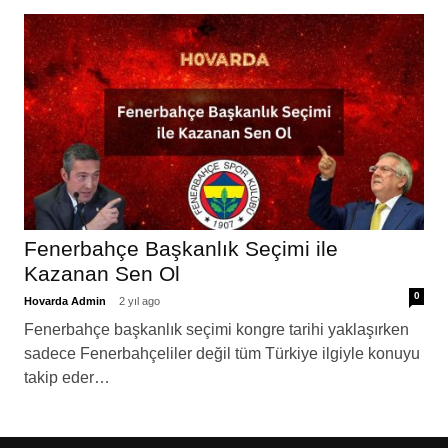
Fenerbahçe Başkanlık Seçimi ile
Kazanan Sen Ol
0
Hovarda Admin
2 yıl ago
Fenerbahçe başkanlık seçimi kongre tarihi yaklaşırken
sadece Fenerbahçeliler değil tüm Türkiye ilgiyle konuyu
takip eder…