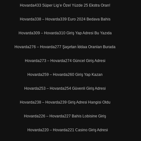
Hovarda433 Süper Lig’e Özel Yüzde 25 Ekstra Oran!
Hovarda338 – Hovarda339 Euro 2024 Bedava Bahis
Hovarda309 – Hovarda310 Giriş Yap Adresi Bu Yazıda
Hovarda276 – Hovarda277 Şaşırtan İddaa Oranları Burada
Hovarda273 – Hovarda274 Güncel Giriş Adresi
Hovarda259 – Hovarda260 Giriş Yap Kazan
Hovarda253 – Hovarda254 Güvenli Giriş Adresi
Hovarda238 – Hovarda239 Giriş Adresi Hangisi Oldu
Hovarda226 – Hovarda227 Bahis Lobisine Giriş
Hovarda220 – Hovarda221 Casino Giriş Adresi