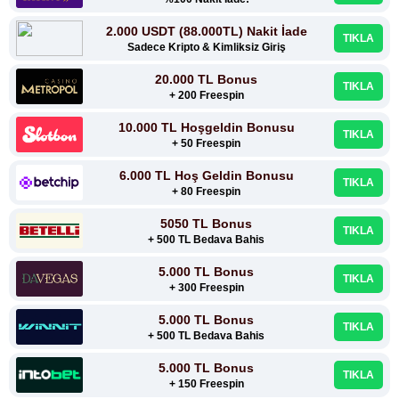
2.000 USDT (88.000TL) Nakit İade
TIKLA
Sadece Kripto & Kimliksiz Giriş
20.000 TL Bonus
TIKLA
+ 200 Freespin
10.000 TL Hoşgeldin Bonusu
TIKLA
+ 50 Freespin
6.000 TL Hoş Geldin Bonusu
TIKLA
+ 80 Freespin
5050 TL Bonus
TIKLA
+ 500 TL Bedava Bahis
5.000 TL Bonus
TIKLA
+ 300 Freespin
5.000 TL Bonus
TIKLA
+ 500 TL Bedava Bahis
5.000 TL Bonus
TIKLA
+ 150 Freespin