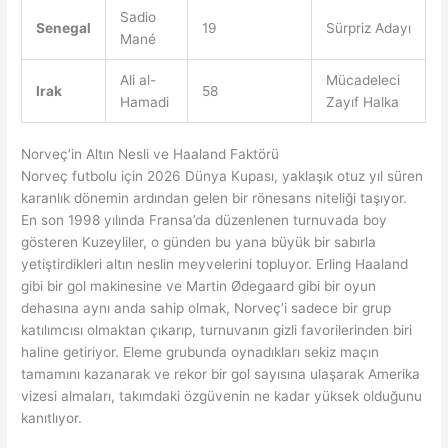
Sadio
Senegal
19
Sürpriz Adayı
Mané
Ali al-
Mücadeleci
Irak
58
Hamadi
Zayıf Halka
Norveç’in Altın Nesli ve Haaland Faktörü
Norveç futbolu için 2026 Dünya Kupası, yaklaşık otuz yıl süren
karanlık dönemin ardından gelen bir rönesans niteliği taşıyor.
En son 1998 yılında Fransa’da düzenlenen turnuvada boy
gösteren Kuzeyliler, o günden bu yana büyük bir sabırla
yetiştirdikleri altın neslin meyvelerini topluyor. Erling Haaland
gibi bir gol makinesine ve Martin Ødegaard gibi bir oyun
dehasına aynı anda sahip olmak, Norveç’i sadece bir grup
katılımcısı olmaktan çıkarıp, turnuvanın gizli favorilerinden biri
haline getiriyor. Eleme grubunda oynadıkları sekiz maçın
tamamını kazanarak ve rekor bir gol sayısına ulaşarak Amerika
vizesi almaları, takımdaki özgüvenin ne kadar yüksek olduğunu
kanıtlıyor.