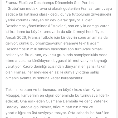
Fransız Ekolü ve Deschamps Döneminin Son Perdesi
I Grubu’nun mutlak favorisi olarak gösterilen Fransa, turnuvaya
sadece bir katılımcı olarak değil, dünya futbolunun zirvesindeki
yerini korumak isteyen bir dev olarak geliyor. Didier
Deschamps yönetimindeki “Maviler”, son on yıla damga vuran
istikrarlarını bu büyük turnuvada da sürdürmeyi hedefliyor.
Ancak 2026, Fransız futbolu için bir devrin sonu anlamına da
geliyor; çünkü bu organizasyonun efsanevi teknik adam
Deschamps’ın milli takımın başındaki son turnuvası olması
bekleniyor. Bu durum, oyuncu grubunda şampiyonlukla veda
etme arzusunu körükleyen duygusal bir motivasyon kaynağı
yaratıyor. Kadro derinliği açısından dünyanın en şanslı takımı
olan Fransa, her mevkide en az iki dünya yıldızına sahip
olmanın avantajını sonuna kadar kullanacaktır.
Takımın kaptanı ve tartışmasız en büyük kozu olan Kylian
Mbappé, kariyerinin en olgun döneminde bu turnuvaya liderlik
edecek. Ona eşlik eden Ousmane Dembélé ve genç yetenek
Bradley Barcola gibi isimler, hücum hattının hızını ve
yaratıcılığını en üst seviyeye taşıyor. Orta sahada ise Aurélien