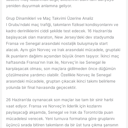
yeniden duyurmak anlamına geliyor.
Grup Dinamikleri ve Maç Takvimi Üzerine Analiz
I Grubu’ndaki maç trafiği, takımların fiziksel kondisyonlarını ve
kadro derinliklerini ciddi şekilde test edecek. 16 Haziran’da
başlayacak olan maraton, New Jersey’deki dev stadyumda
Fransa ve Senegal arasındaki nostaljik buluşmayla start
alacak. Aynı gün Norveç ve Irak arasındaki mücadele, gruptaki
ilk puanların dağılımı açısından büyük önem taşıyor. İkinci maç
haftasında Fransa’nın Irak ile, Norveç’in ise Senegal ile
karşılaşacak olması, son maçlara gidilmeden önce düğümün
çözülmesine yardımcı olabilir. Özellikle Norveç ile Senegal
arasındaki mücadele, gruptan çıkacak ikinci takımı belirleme
yolunda bir final havasında geçecektir.
26 Haziran’da oynanacak son maçlar ise tam bir sinir harbi
vaat ediyor. Fransa ve Norveç’in liderlik için kozlarını
paylaşacağı akşamda, Senegal ve Irak da Toronto’da puan
mücadelesi verecek. Yeni turnuva formatına göre gruplarını
üçüncü sırada bitiren takımların da bir üst tura çıkma şansının