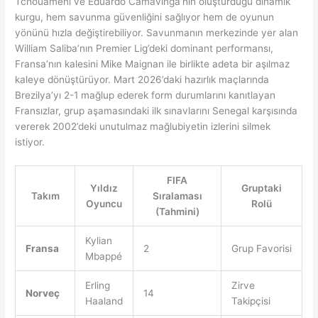
Tchouaméni ve Eduardo Camavinga’nın oluşturduğu dinamik
kurgu, hem savunma güvenliğini sağlıyor hem de oyunun
yönünü hızla değiştirebiliyor. Savunmanın merkezinde yer alan
William Saliba’nın Premier Lig’deki dominant performansı,
Fransa’nın kalesini Mike Maignan ile birlikte adeta bir aşılmaz
kaleye dönüştürüyor. Mart 2026’daki hazırlık maçlarında
Brezilya’yı 2-1 mağlup ederek form durumlarını kanıtlayan
Fransızlar, grup aşamasındaki ilk sınavlarını Senegal karşısında
vererek 2002’deki unutulmaz mağlubiyetin izlerini silmek
istiyor.
FIFA
Yıldız
Gruptaki
Takım
Sıralaması
Oyuncu
Rolü
(Tahmini)
Kylian
Fransa
2
Grup Favorisi
Mbappé
Erling
Zirve
Norveç
14
Haaland
Takipçisi