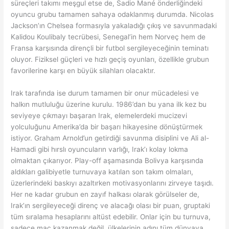
süreçleri takımı meşgul etse de, Sadio Mané önderliğindeki
oyuncu grubu tamamen sahaya odaklanmış durumda. Nicolas
Jackson’ın Chelsea formasıyla yakaladığı çıkış ve savunmadaki
Kalidou Koulibaly tecrübesi, Senegal’in hem Norveç hem de
Fransa karşısında dirençli bir futbol sergileyeceğinin teminatı
oluyor. Fiziksel güçleri ve hızlı geçiş oyunları, özellikle grubun
favorilerine karşı en büyük silahları olacaktır.
Irak tarafında ise durum tamamen bir onur mücadelesi ve
halkın mutluluğu üzerine kurulu. 1986’dan bu yana ilk kez bu
seviyeye çıkmayı başaran Irak, elemelerdeki mucizevi
yolculuğunu Amerika’da bir başarı hikayesine dönüştürmek
istiyor. Graham Arnold’un getirdiği savunma disiplini ve Ali al-
Hamadi gibi hırslı oyuncuların varlığı, Irak’ı kolay lokma
olmaktan çıkarıyor. Play-off aşamasında Bolivya karşısında
aldıkları galibiyetle turnuvaya katılan son takım olmaları,
üzerlerindeki baskıyı azaltırken motivasyonlarını zirveye taşıdı.
Her ne kadar grubun en zayıf halkası olarak görülseler de,
Irak’ın sergileyeceği direnç ve alacağı olası bir puan, gruptaki
tüm sıralama hesaplarını altüst edebilir. Onlar için bu turnuva,
sadece maç kazanmak değil, ülkelerinin adını tüm dünyaya