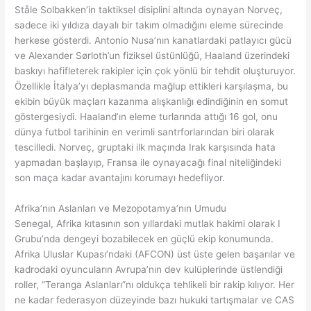
Ståle Solbakken’in taktiksel disiplini altında oynayan Norveç,
sadece iki yıldıza dayalı bir takım olmadığını eleme sürecinde
herkese gösterdi. Antonio Nusa’nın kanatlardaki patlayıcı gücü
ve Alexander Sørloth’un fiziksel üstünlüğü, Haaland üzerindeki
baskıyı hafifleterek rakipler için çok yönlü bir tehdit oluşturuyor.
Özellikle İtalya’yı deplasmanda mağlup ettikleri karşılaşma, bu
ekibin büyük maçları kazanma alışkanlığı edindiğinin en somut
göstergesiydi. Haaland’ın eleme turlarında attığı 16 gol, onu
dünya futbol tarihinin en verimli santrforlarından biri olarak
tescilledi. Norveç, gruptaki ilk maçında Irak karşısında hata
yapmadan başlayıp, Fransa ile oynayacağı final niteliğindeki
son maça kadar avantajını korumayı hedefliyor.
Afrika’nın Aslanları ve Mezopotamya’nın Umudu
Senegal, Afrika kıtasının son yıllardaki mutlak hakimi olarak I
Grubu’nda dengeyi bozabilecek en güçlü ekip konumunda.
Afrika Uluslar Kupası’ndaki (AFCON) üst üste gelen başarılar ve
kadrodaki oyuncuların Avrupa’nın dev kulüplerinde üstlendiği
roller, “Teranga Aslanları”nı oldukça tehlikeli bir rakip kılıyor. Her
ne kadar federasyon düzeyinde bazı hukuki tartışmalar ve CAS