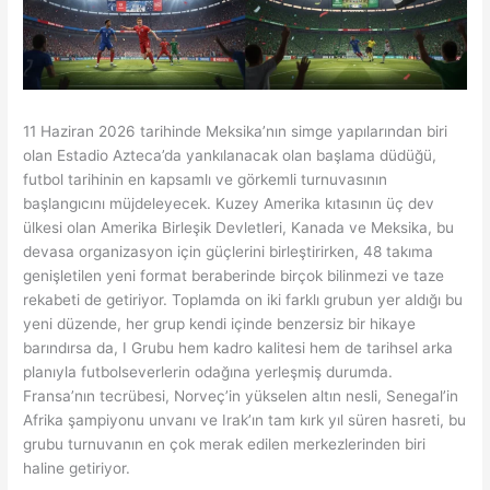
11 Haziran 2026 tarihinde Meksika’nın simge yapılarından biri
olan Estadio Azteca’da yankılanacak olan başlama düdüğü,
futbol tarihinin en kapsamlı ve görkemli turnuvasının
başlangıcını müjdeleyecek. Kuzey Amerika kıtasının üç dev
ülkesi olan Amerika Birleşik Devletleri, Kanada ve Meksika, bu
devasa organizasyon için güçlerini birleştirirken, 48 takıma
genişletilen yeni format beraberinde birçok bilinmezi ve taze
rekabeti de getiriyor. Toplamda on iki farklı grubun yer aldığı bu
yeni düzende, her grup kendi içinde benzersiz bir hikaye
barındırsa da, I Grubu hem kadro kalitesi hem de tarihsel arka
planıyla futbolseverlerin odağına yerleşmiş durumda.
Fransa’nın tecrübesi, Norveç’in yükselen altın nesli, Senegal’in
Afrika şampiyonu unvanı ve Irak’ın tam kırk yıl süren hasreti, bu
grubu turnuvanın en çok merak edilen merkezlerinden biri
haline getiriyor.