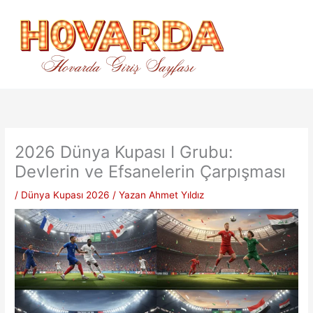
İçeriğe
atla
2026 Dünya Kupası I Grubu:
Devlerin ve Efsanelerin Çarpışması
/
Dünya Kupası 2026
/ Yazan
Ahmet Yıldız