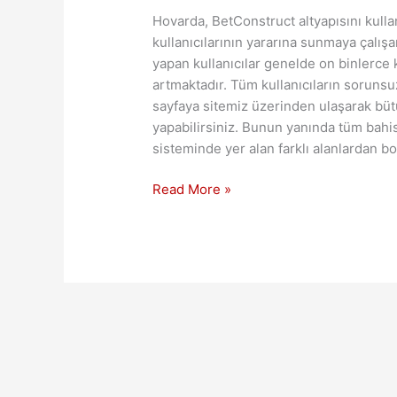
Hovarda, BetConstruct altyapısını kul
kullanıcılarının yararına sunmaya çalışa
yapan kullanıcılar genelde on binlerce k
artmaktadır. Tüm kullanıcıların sorunsuz
sayfaya sitemiz üzerinden ulaşarak büt
yapabilirsiniz. Bunun yanında tüm bahis
sisteminde yer alan farklı alanlardan b
Hovarda
Read More »
Giriş