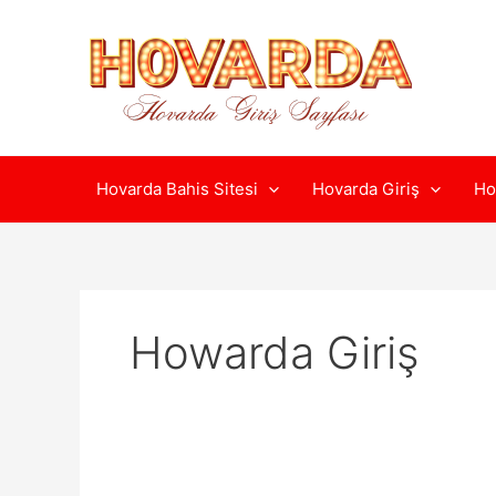
İçeriğe
atla
Hovarda Bahis Sitesi
Hovarda Giriş
Ho
Howarda Giriş