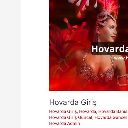
Hovarda Giriş
Hovarda Giriş
,
Hovarda
,
Hovarda Bahis 
Hovarda Giriş Güncel
,
Hovarda Güncel 
Hovarda Admin