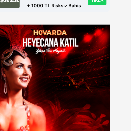
TIKLA
+ 1000 TL Risksiz Bahis