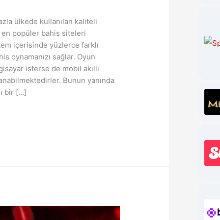
la ülkede kullanılan kaliteli
n en popüler bahis siteleri
tem içerisinde yüzlerce farklı
ahis oynamanızı sağlar. Oyun
gisayar isterse de mobil akıllı
lanabilmektedirler. Bunun yanında
ı bir […]