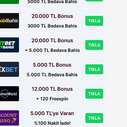
5000 TL Bedava Bahis
20.000 TL Bonus
TIKLA
3000 TL Bedava Bahis
20.000 TL Bonus
TIKLA
+ 5.000 TL Bedava Bahis
5.000 TL Bonus
TIKLA
5.000 TL Bedava Bahis
12.000 TL Bonus
TIKLA
+ 120 Freespin
5.000 TL'ye Varan
TIKLA
%100 Nakit İade!