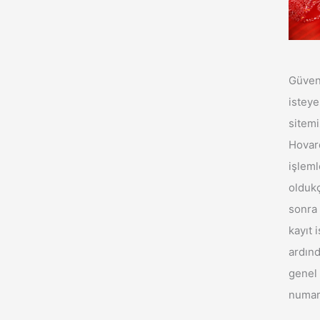
Güveni
isteye
sitemi
Hovard
işleml
oldukç
sonra
kayıt 
ardınd
genel 
numara