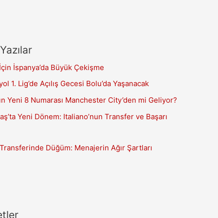
Yazılar
 İçin İspanya’da Büyük Çekişme
ol 1. Lig’de Açılış Gecesi Bolu’da Yaşanacak
ın Yeni 8 Numarası Manchester City’den mi Geliyor?
aş’ta Yeni Dönem: Italiano’nun Transfer ve Başarı
Transferinde Düğüm: Menajerin Ağır Şartları
etler