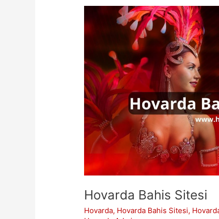
Hovarda Bahis Sitesi
Hovarda
,
Hovarda Bahis Sitesi
,
Hovarda