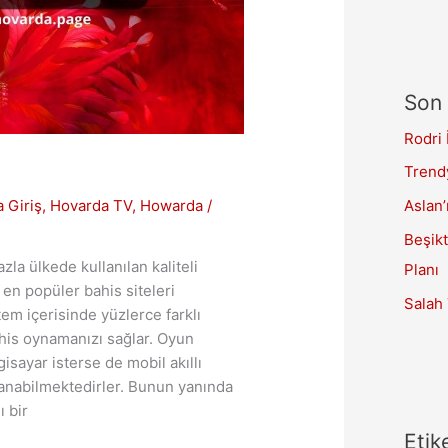
Son 
Rodri
Trendy
 Giriş
,
Hovarda TV
,
Howarda
/
Aslan’
Beşikt
la ülkede kullanılan kaliteli
Planı
n en popüler bahis siteleri
Salah 
tem içerisinde yüzlerce farklı
ahis oynamanızı sağlar. Oyun
gisayar isterse de mobil akıllı
lanabilmektedirler. Bunun yanında
ı bir
Etik