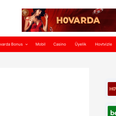
varda Bonus
Mobil
Casino
Üyelik
Hovtvizle