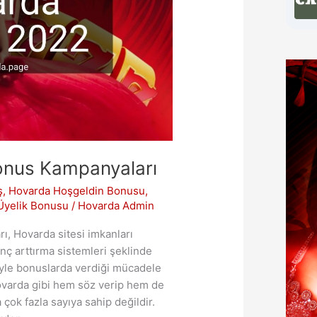
onus Kampanyaları
ş
,
Hovarda Hoşgeldin Bonusu
,
Üyelik Bonusu
/
Hovarda Admin
, Hovarda sitesi imkanları
nç arttırma sistemleri şeklinde
siyle bonuslarda verdiği mücadele
Hovarda gibi hem söz verip hem de
 çok fazla sayıya sahip değildir.