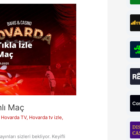
anlı Maç
,
Hovarda TV
,
Hovarda tv izle
,
ınları sizleri bekliyor. Keyifli