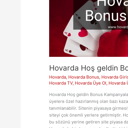
Hovarda Hoş geldin B
Hovarda
,
Hovarda Bonus
,
Hovarda Giri
Hovarda TV
,
Hovarda Üye Ol
,
Hovarda 
Hovarda Hoş geldin Bonus Kampanyaları
üyelere özel hazırlanmış olan bazı kaza
tanımlanabilir. Sitenin piyasaya girme
siteyi çok önemli yerlere getirmiştir. 
bu sözünü yerine getiren site piyasa da