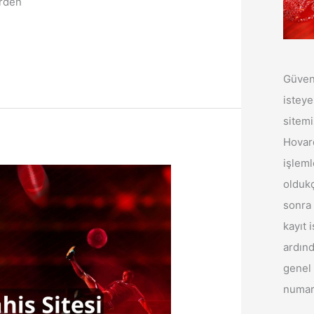
irden
Güveni
isteye
sitemi
Hovard
işleml
oldukç
sonra
kayıt 
ardınd
genel 
numara