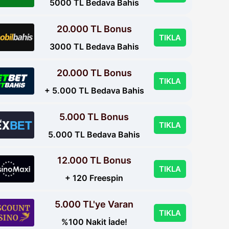
5000 TL Bedava Bahis
20.000 TL Bonus
TIKLA
3000 TL Bedava Bahis
20.000 TL Bonus
TIKLA
+ 5.000 TL Bedava Bahis
5.000 TL Bonus
TIKLA
5.000 TL Bedava Bahis
12.000 TL Bonus
TIKLA
+ 120 Freespin
5.000 TL'ye Varan
TIKLA
%100 Nakit İade!