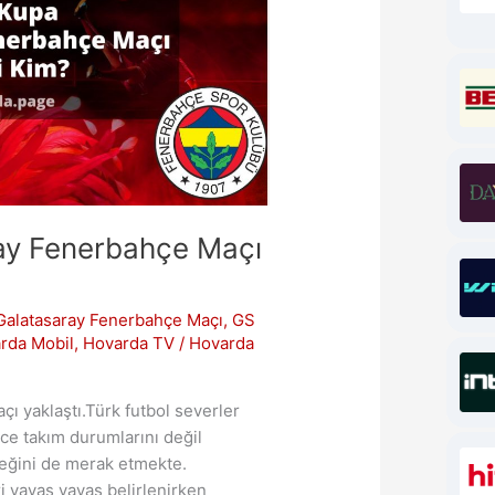
ay Fenerbahçe Maçı
Galatasaray Fenerbahçe Maçı
,
GS
rda Mobil
,
Hovarda TV
/
Hovarda
 yaklaştı.Türk futbol severler
ece takım durumlarını değil
eğini de merak etmekte.
 yavaş yavaş belirlenirken