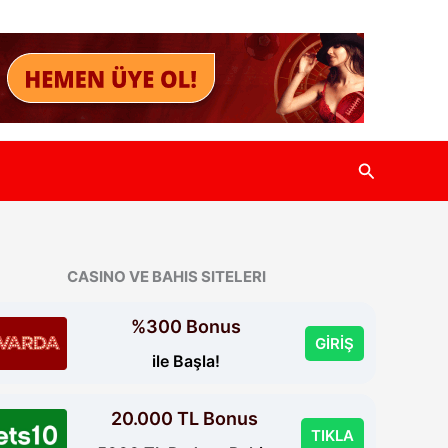
Arama
CASINO VE BAHIS SITELERI
%300 Bonus
GİRİŞ
ile Başla!
20.000 TL Bonus
TIKLA