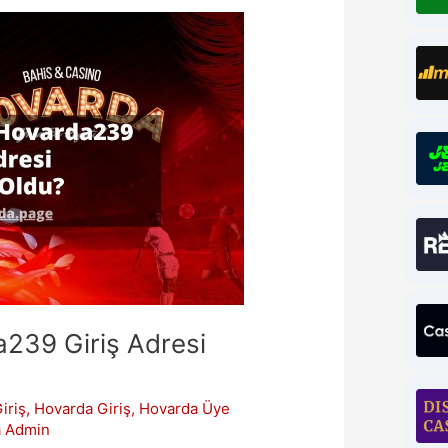
239 Giriş Adresi
iriş
,
Hovarda Giriş
,
Hovarda Üye
a Admin