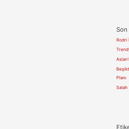
Son 
Rodri
Trendy
Aslan’
Beşikt
Planı
Salah 
Etik