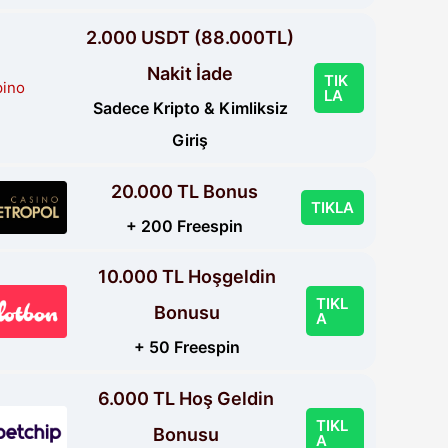
2.000 USDT (88.000TL)
Nakit İade
TIK
LA
Sadece Kripto & Kimliksiz
Giriş
20.000 TL Bonus
TIKLA
+ 200 Freespin
10.000 TL Hoşgeldin
TIKL
Bonusu
A
+ 50 Freespin
6.000 TL Hoş Geldin
TIKL
Bonusu
A