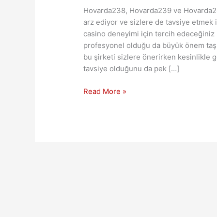
Hovarda238, Hovarda239 ve Hovarda240
arz ediyor ve sizlere de tavsiye etmek 
casino deneyimi için tercih edeceğiniz
profesyonel olduğu da büyük önem taşı
bu şirketi sizlere önerirken kesinlikl
tavsiye olduğunu da pek […]
Hovarda238
Read More »
–
Hovarda239
Giriş
Adresi
Hangisi
Oldu