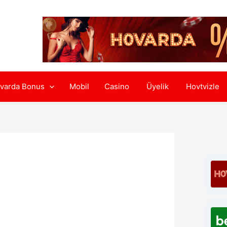
varda Bonus
Mobil
Casino
Üyelik
Hovtvizle