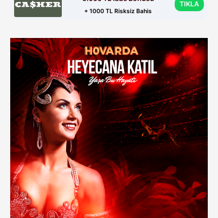
TIKLA
+ 1000 TL Risksiz Bahis