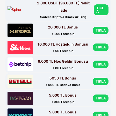
2.000 USDT (96.000 TL) Nakit
TIKL
İade
A
Sadece Kripto & Kimliksiz Giriş
20.000 TL Bonus
TIKLA
+ 200 Freespin
10.000 TL Hoşgeldin Bonusu
TIKLA
+ 50 Freespin
6.000 TL Hoş Geldin Bonusu
TIKLA
+ 80 Freespin
5050 TL Bonus
TIKLA
+ 500 TL Bedava Bahis
5.000 TL Bonus
TIKLA
+ 300 Freespin
5.000 TL Bonus
TIKLA