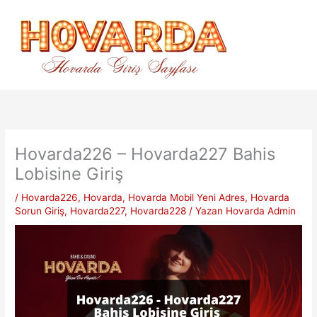
İçeriğe
atla
Hovarda226 – Hovarda227 Bahis
Lobisine Giriş
/
Hovarda226
,
Hovarda
,
Hovarda Mobil Yeni Adres
,
Hovarda
Sorun Giriş
,
Hovarda227
,
Hovarda228
/ Yazan
Hovarda Admin