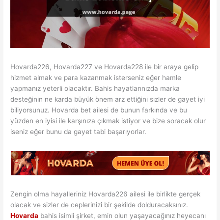
Hovarda226, Hovarda227 ve Hovarda228 ile bir araya gelip
hizmet almak ve para kazanmak isterseniz eğer hamle
yapmanız yeterli olacaktır. Bahis hayatlarınızda marka
desteğinin ne karda büyük önem arz ettiğini sizler de gayet iyi
biliyorsunuz. Hovarda bet ailesi de bunun farkında ve bu
yüzden en iyisi ile karşınıza çıkmak istiyor ve bize soracak olur
iseniz eğer bunu da gayet tabi başarıyorlar.
Zengin olma hayalleriniz Hovarda226 ailesi ile birlikte gerçek
olacak ve sizler de ceplerinizi bir şekilde dolduracaksınız.
Hovarda
bahis isimli şirket, emin olun yaşayacağınız heyecanı