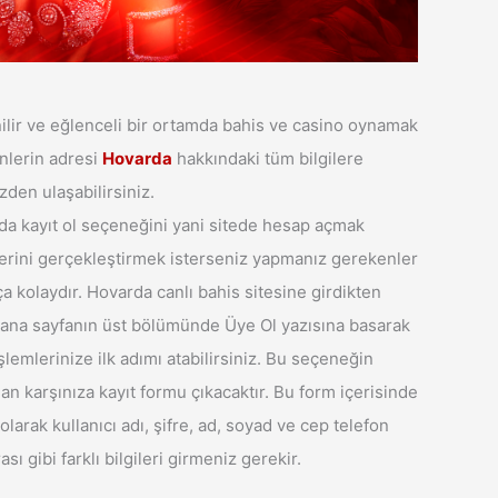
lir ve eğlenceli bir ortamda bahis ve casino oynamak
nlerin adresi
Hovarda
hakkındaki tüm bilgilere
zden ulaşabilirsiniz.
a kayıt ol seçeneğini yani sitede hesap açmak
erini gerçekleştirmek isterseniz yapmanız gerekenler
a kolaydır. Hovarda canlı bahis sitesine girdikten
 ana sayfanın üst bölümünde Üye Ol yazısına basarak
işlemlerinize ilk adımı atabilirsiniz. Bu seçeneğin
an karşınıza kayıt formu çıkacaktır. Bu form içerisinde
olarak kullanıcı adı, şifre, ad, soyad ve cep telefon
sı gibi farklı bilgileri girmeniz gerekir.