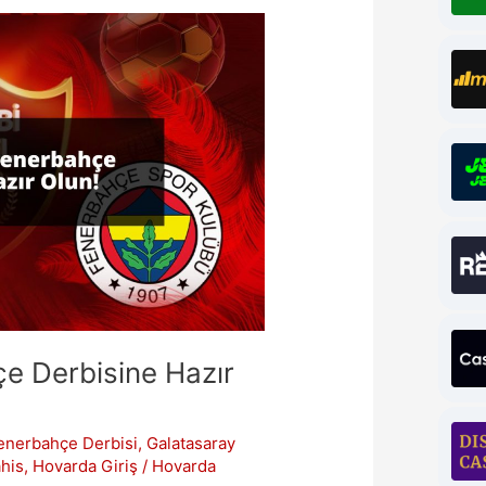
e Derbisine Hazır
enerbahçe Derbisi
,
Galatasaray
his
,
Hovarda Giriş
/
Hovarda