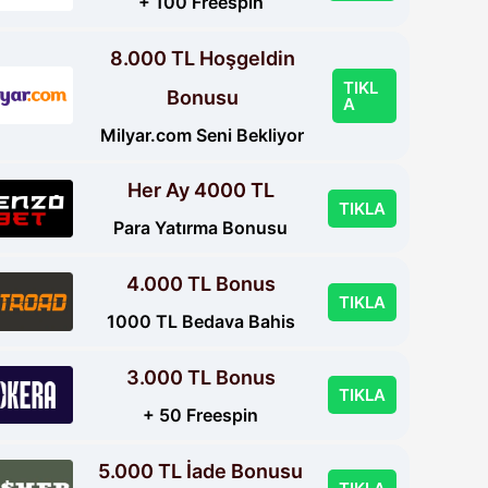
+ 100 Freespin
8.000 TL Hoşgeldin
TIKL
Bonusu
A
Milyar.com Seni Bekliyor
Her Ay 4000 TL
TIKLA
Para Yatırma Bonusu
4.000 TL Bonus
TIKLA
1000 TL Bedava Bahis
3.000 TL Bonus
TIKLA
+ 50 Freespin
5.000 TL İade Bonusu