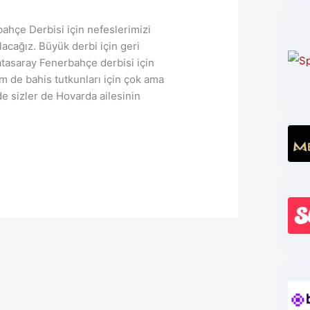
ahçe Derbisi için nefeslerimizi
lacağız. Büyük derbi için geri
atasaray Fenerbahçe derbisi için
 de bahis tutkunları için çok ama
e sizler de Hovarda ailesinin