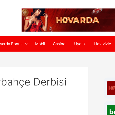
varda Bonus
Mobil
Casino
Üyelik
Hovtvizle
rbahçe Derbisi