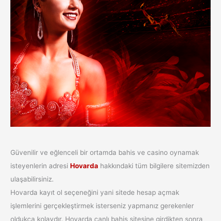
Güvenilir ve eğlenceli bir ortamda bahis ve casino oynamak
isteyenlerin adresi
Hovarda
hakkındaki tüm bilgilere sitemizden
ulaşabilirsiniz.
Hovarda kayıt ol seçeneğini yani sitede hesap açmak
işlemlerini gerçekleştirmek isterseniz yapmanız gerekenler
oldukça kolaydır. Hovarda canlı bahis sitesine girdikten sonra