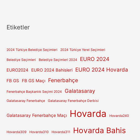
Etiketler
2024 Türkiye Belediye Seçimleri
2024 Türkiye Yerel Seçimleri
EURO 2024
Belediye Seçimleri
Belediye Seçimleri 2024
EURO 2024 Hovarda
EURO2024
EURO 2024 Bahisleri
Fenerbahçe
FB GS
FB GS Maçı
Galatasaray
Fenerbahçe Başkanlık Seçimi 2024
Galatasaray Fenerbahçe
Galatasaray Fenerbahçe Derbisi
Hovarda
Galatasaray Fenerbahçe Maçı
Hovarda240
Hovarda Bahis
Hovarda309
Hovarda310
Hovarda311