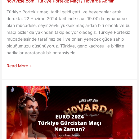
hovtvizle.com
,
Türkiye Portekiz Maçı
/
Hovarda Admin
Türkiye Portekiz maçı tarihi geldi çattı ve heyecanlar artık
dorukta. 22 Haziran 2024 tarihinde saat 19.00’da oynanacak
olan mücadele, seyir zevki yüksek maçlardan biri olacak ve bu
maçı bizler de yakından takip ediyor olacağız. Türkiye Portekiz
mücadelesinde tarafımız belli ve onları yenecek güce sahip
olduğumuzu düşünüyoruz. Türkiye, genç kadrosu ile birlikte
harikalar yaratacak bir potansiyele
Türkiye
Read More »
Portekiz
Maçı
–
Euro
2024
Mücadelesi