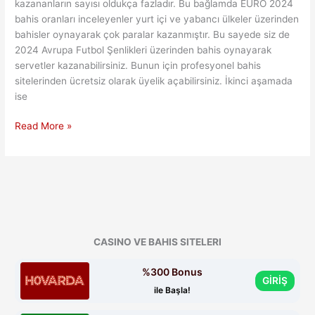
kazananların sayısı oldukça fazladır. Bu bağlamda EURO 2024
bahis oranları inceleyenler yurt içi ve yabancı ülkeler üzerinden
bahisler oynayarak çok paralar kazanmıştır. Bu sayede siz de
2024 Avrupa Futbol Şenlikleri üzerinden bahis oynayarak
servetler kazanabilirsiniz. Bunun için profesyonel bahis
sitelerinden ücretsiz olarak üyelik açabilirsiniz. İkinci aşamada
ise
EURO
Read More »
2024
Hovarda
Bedava
Bahis
Tam
2000
TL
CASINO VE BAHIS SITELERI
%300 Bonus
GİRİŞ
ile Başla!