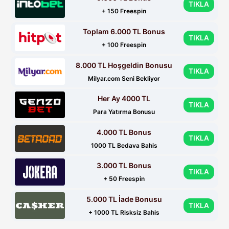
TIKLA
+ 150 Freespin
Toplam 6.000 TL Bonus
TIKLA
+ 100 Freespin
8.000 TL Hoşgeldin Bonusu
TIKLA
Milyar.com Seni Bekliyor
Her Ay 4000 TL
TIKLA
Para Yatırma Bonusu
4.000 TL Bonus
TIKLA
1000 TL Bedava Bahis
3.000 TL Bonus
TIKLA
+ 50 Freespin
5.000 TL İade Bonusu
TIKLA
+ 1000 TL Risksiz Bahis