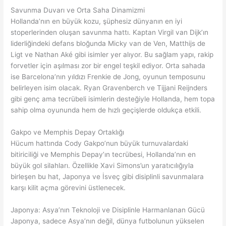
Savunma Duvarı ve Orta Saha Dinamizmi
Hollanda’nın en büyük kozu, şüphesiz dünyanın en iyi
stoperlerinden oluşan savunma hattı. Kaptan Virgil van Dijk’ın
liderliğindeki defans bloğunda Micky van de Ven, Matthijs de
Ligt ve Nathan Aké gibi isimler yer alıyor. Bu sağlam yapı, rakip
forvetler için aşılması zor bir engel teşkil ediyor. Orta sahada
ise Barcelona’nın yıldızı Frenkie de Jong, oyunun temposunu
belirleyen isim olacak. Ryan Gravenberch ve Tijjani Reijnders
gibi genç ama tecrübeli isimlerin desteğiyle Hollanda, hem topa
sahip olma oyununda hem de hızlı geçişlerde oldukça etkili.
Gakpo ve Memphis Depay Ortaklığı
Hücum hattında Cody Gakpo’nun büyük turnuvalardaki
bitiriciliği ve Memphis Depay’ın tecrübesi, Hollanda’nın en
büyük gol silahları. Özellikle Xavi Simons’un yaratıcılığıyla
birleşen bu hat, Japonya ve İsveç gibi disiplinli savunmalara
karşı kilit açma görevini üstlenecek.
Japonya: Asya’nın Teknoloji ve Disiplinle Harmanlanan Gücü
Japonya, sadece Asya’nın değil, dünya futbolunun yükselen