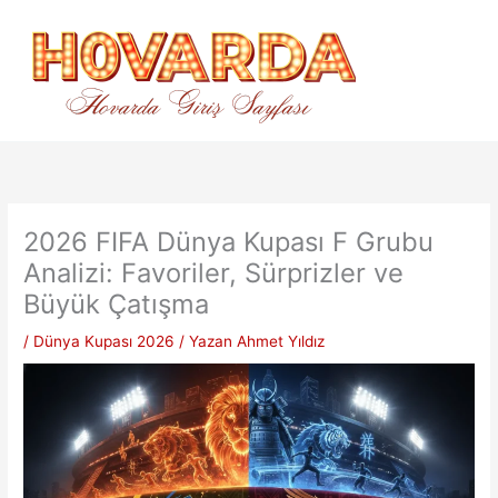
İçeriğe
atla
2026 FIFA Dünya Kupası F Grubu
Analizi: Favoriler, Sürprizler ve
Büyük Çatışma
/
Dünya Kupası 2026
/ Yazan
Ahmet Yıldız