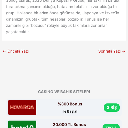
Sonuç olarak, 2026 Dünya Kupası F Grubu, her takımın bir üst
tura çıkma şansının olduğu, hataların telafisinin zor olduğu bir
grup. Hollanda bir adım önde görünse de, Japonya ve İsveç’in
dinamizmi gruptaki tüm hesapları bozabilir. Tunus ise her
zamanki gibi “bozucu” rolüyle büyük takımlara zor anlar
yaşatacaktır.
←
Önceki Yazı
Sonraki Yazı
→
CASINO VE BAHIS SITELERI
%300 Bonus
GİRİŞ
ile Başla!
20.000 TL Bonus
TIKLA