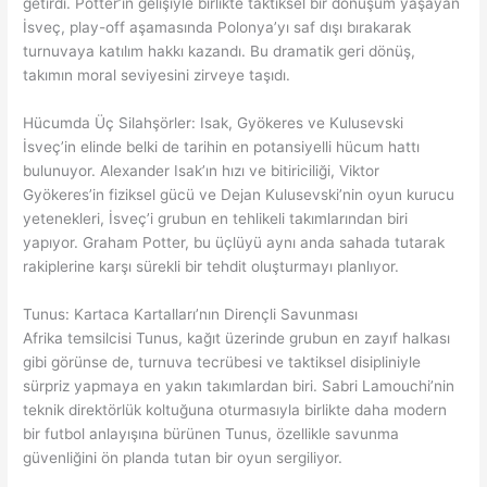
getirdi. Potter’ın gelişiyle birlikte taktiksel bir dönüşüm yaşayan
İsveç, play-off aşamasında Polonya’yı saf dışı bırakarak
turnuvaya katılım hakkı kazandı. Bu dramatik geri dönüş,
takımın moral seviyesini zirveye taşıdı.
Hücumda Üç Silahşörler: Isak, Gyökeres ve Kulusevski
İsveç’in elinde belki de tarihin en potansiyelli hücum hattı
bulunuyor. Alexander Isak’ın hızı ve bitiriciliği, Viktor
Gyökeres’in fiziksel gücü ve Dejan Kulusevski’nin oyun kurucu
yetenekleri, İsveç’i grubun en tehlikeli takımlarından biri
yapıyor. Graham Potter, bu üçlüyü aynı anda sahada tutarak
rakiplerine karşı sürekli bir tehdit oluşturmayı planlıyor.
Tunus: Kartaca Kartalları’nın Dirençli Savunması
Afrika temsilcisi Tunus, kağıt üzerinde grubun en zayıf halkası
gibi görünse de, turnuva tecrübesi ve taktiksel disipliniyle
sürpriz yapmaya en yakın takımlardan biri. Sabri Lamouchi’nin
teknik direktörlük koltuğuna oturmasıyla birlikte daha modern
bir futbol anlayışına bürünen Tunus, özellikle savunma
güvenliğini ön planda tutan bir oyun sergiliyor.