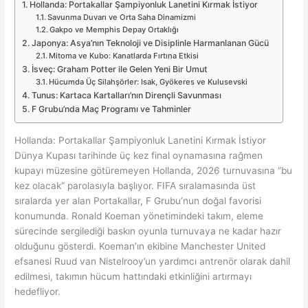
Hollanda: Portakallar Şampiyonluk Lanetini Kırmak İstiyor
Savunma Duvarı ve Orta Saha Dinamizmi
Gakpo ve Memphis Depay Ortaklığı
Japonya: Asya’nın Teknoloji ve Disiplinle Harmanlanan Gücü
Mitoma ve Kubo: Kanatlarda Fırtına Etkisi
İsveç: Graham Potter ile Gelen Yeni Bir Umut
Hücumda Üç Silahşörler: Isak, Gyökeres ve Kulusevski
Tunus: Kartaca Kartalları’nın Dirençli Savunması
F Grubu’nda Maç Programı ve Tahminler
Hollanda: Portakallar Şampiyonluk Lanetini Kırmak İstiyor
Dünya Kupası tarihinde üç kez final oynamasına rağmen
kupayı müzesine götüremeyen Hollanda, 2026 turnuvasına “bu
kez olacak” parolasıyla başlıyor. FIFA sıralamasında üst
sıralarda yer alan Portakallar, F Grubu’nun doğal favorisi
konumunda. Ronald Koeman yönetimindeki takım, eleme
sürecinde sergilediği baskın oyunla turnuvaya ne kadar hazır
olduğunu gösterdi. Koeman’ın ekibine Manchester United
efsanesi Ruud van Nistelrooy’un yardımcı antrenör olarak dahil
edilmesi, takımın hücum hattındaki etkinliğini artırmayı
hedefliyor.