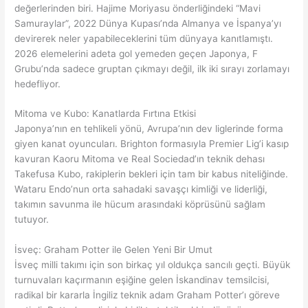
değerlerinden biri. Hajime Moriyasu önderliğindeki “Mavi
Samuraylar”, 2022 Dünya Kupası’nda Almanya ve İspanya’yı
devirerek neler yapabileceklerini tüm dünyaya kanıtlamıştı.
2026 elemelerini adeta gol yemeden geçen Japonya, F
Grubu’nda sadece gruptan çıkmayı değil, ilk iki sırayı zorlamayı
hedefliyor.
Mitoma ve Kubo: Kanatlarda Fırtına Etkisi
Japonya’nın en tehlikeli yönü, Avrupa’nın dev liglerinde forma
giyen kanat oyuncuları. Brighton formasıyla Premier Lig’i kasıp
kavuran Kaoru Mitoma ve Real Sociedad’ın teknik dehası
Takefusa Kubo, rakiplerin bekleri için tam bir kabus niteliğinde.
Wataru Endo’nun orta sahadaki savaşçı kimliği ve liderliği,
takımın savunma ile hücum arasındaki köprüsünü sağlam
tutuyor.
İsveç: Graham Potter ile Gelen Yeni Bir Umut
İsveç milli takımı için son birkaç yıl oldukça sancılı geçti. Büyük
turnuvaları kaçırmanın eşiğine gelen İskandinav temsilcisi,
radikal bir kararla İngiliz teknik adam Graham Potter’ı göreve