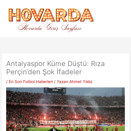
İçeriğe
atla
Antalyaspor Küme Düştü: Rıza
Perçin’den Şok İfadeler
/
En Son Futbol Haberleri
/ Yazan
Ahmet Yıldız