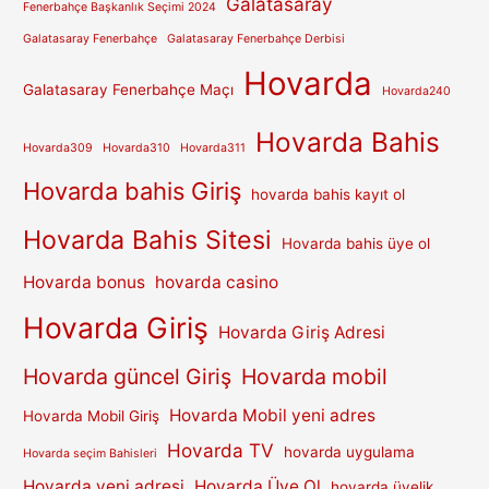
Galatasaray
Fenerbahçe Başkanlık Seçimi 2024
Galatasaray Fenerbahçe
Galatasaray Fenerbahçe Derbisi
Hovarda
Galatasaray Fenerbahçe Maçı
Hovarda240
Hovarda Bahis
Hovarda309
Hovarda310
Hovarda311
Hovarda bahis Giriş
hovarda bahis kayıt ol
Hovarda Bahis Sitesi
Hovarda bahis üye ol
Hovarda bonus
hovarda casino
Hovarda Giriş
Hovarda Giriş Adresi
Hovarda güncel Giriş
Hovarda mobil
Hovarda Mobil yeni adres
Hovarda Mobil Giriş
Hovarda TV
hovarda uygulama
Hovarda seçim Bahisleri
Hovarda yeni adresi
Hovarda Üye Ol
hovarda üyelik