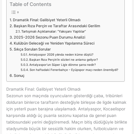
Table of Contents
Dramatik Final: Galibiyet Yeterli Olmadı
Başkan Rıza Perçin ve Taraftar Arasındaki Gerilim
Tartışmalı Açıklamalar: “Yakışanı Yaptılar”
2025-2026 Sezonu Puan Durumu Analizi
Kulübün Geleceği ve Yeniden Yapılanma Süreci
Sıkça Sorulan Sorular
Antalyaspor 2026 yılında neden küme düştü?
Başkan Rıza Perçin’in sözleri ne anlama geliyor?
Antalyaspor’un Süper Lig’e dönme şansı nedir?
Son haftadaki Fenerbahçe – Eyüpspor maçı neden önemliydi?
Sonuç
Dramatik Final: Galibiyet Yeterli Olmadı
Sezonun son maçında oyuncuların gösterdiği çaba, tribünleri
dolduran binlerce taraftarın desteğiyle birleşse de ligde kalmak
için yeterli puan barajına ulaşılamadı. Antalyaspor, Kocaelispor
karşısında aldığı üç puanla sezonu kapatsa da genel puan
tablosundaki yerini değiştiremedi. Maçın bitiş düdüğüyle birlikte
stadyumda büyük bir sessizlik hakim olurken, futbolcuların ve