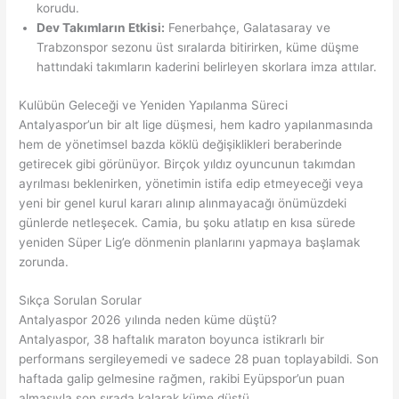
korudu.
Dev Takımların Etkisi:
Fenerbahçe, Galatasaray ve
Trabzonspor sezonu üst sıralarda bitirirken, küme düşme
hattındaki takımların kaderini belirleyen skorlara imza attılar.
Kulübün Geleceği ve Yeniden Yapılanma Süreci
Antalyaspor’un bir alt lige düşmesi, hem kadro yapılanmasında
hem de yönetimsel bazda köklü değişiklikleri beraberinde
getirecek gibi görünüyor. Birçok yıldız oyuncunun takımdan
ayrılması beklenirken, yönetimin istifa edip etmeyeceği veya
yeni bir genel kurul kararı alınıp alınmayacağı önümüzdeki
günlerde netleşecek. Camia, bu şoku atlatıp en kısa sürede
yeniden Süper Lig’e dönmenin planlarını yapmaya başlamak
zorunda.
Sıkça Sorulan Sorular
Antalyaspor 2026 yılında neden küme düştü?
Antalyaspor, 38 haftalık maraton boyunca istikrarlı bir
performans sergileyemedi ve sadece 28 puan toplayabildi. Son
haftada galip gelmesine rağmen, rakibi Eyüpspor’un puan
almasıyla son sırada kalarak küme düştü.