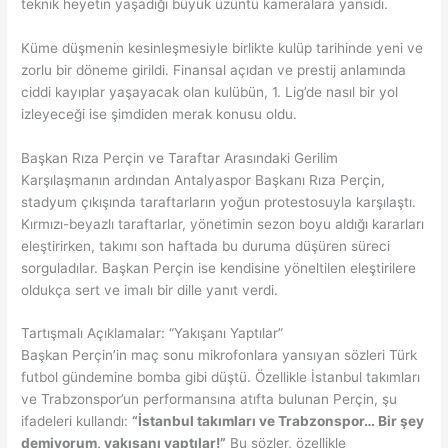
teknik heyetin yaşadığı büyük üzüntü kameralara yansıdı.
Küme düşmenin kesinleşmesiyle birlikte kulüp tarihinde yeni ve
zorlu bir döneme girildi. Finansal açıdan ve prestij anlamında
ciddi kayıplar yaşayacak olan kulübün, 1. Lig’de nasıl bir yol
izleyeceği ise şimdiden merak konusu oldu.
Başkan Rıza Perçin ve Taraftar Arasındaki Gerilim
Karşılaşmanın ardından Antalyaspor Başkanı Rıza Perçin,
stadyum çıkışında taraftarların yoğun protestosuyla karşılaştı.
Kırmızı-beyazlı taraftarlar, yönetimin sezon boyu aldığı kararları
eleştirirken, takımı son haftada bu duruma düşüren süreci
sorguladılar. Başkan Perçin ise kendisine yöneltilen eleştirilere
oldukça sert ve imalı bir dille yanıt verdi.
Tartışmalı Açıklamalar: “Yakışanı Yaptılar”
Başkan Perçin’in maç sonu mikrofonlara yansıyan sözleri Türk
futbol gündemine bomba gibi düştü. Özellikle İstanbul takımları
ve Trabzonspor’un performansına atıfta bulunan Perçin, şu
ifadeleri kullandı:
“İstanbul takımları ve Trabzonspor… Bir şey
demiyorum, yakışanı yaptılar!”
Bu sözler, özellikle