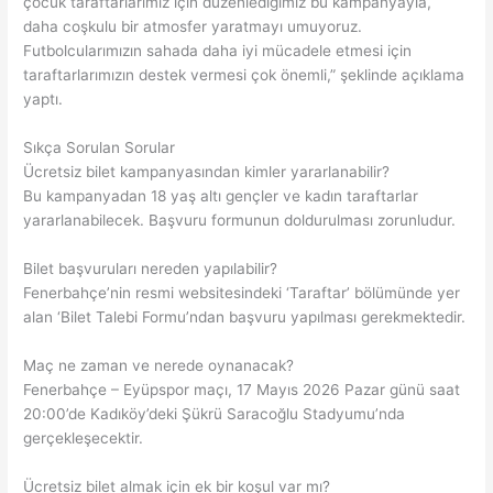
çocuk taraftarlarımız için düzenlediğimiz bu kampanyayla,
daha coşkulu bir atmosfer yaratmayı umuyoruz.
Futbolcularımızın sahada daha iyi mücadele etmesi için
taraftarlarımızın destek vermesi çok önemli,” şeklinde açıklama
yaptı.
Sıkça Sorulan Sorular
Ücretsiz bilet kampanyasından kimler yararlanabilir?
Bu kampanyadan 18 yaş altı gençler ve kadın taraftarlar
yararlanabilecek. Başvuru formunun doldurulması zorunludur.
Bilet başvuruları nereden yapılabilir?
Fenerbahçe’nin resmi websitesindeki ‘Taraftar’ bölümünde yer
alan ‘Bilet Talebi Formu’ndan başvuru yapılması gerekmektedir.
Maç ne zaman ve nerede oynanacak?
Fenerbahçe – Eyüpspor maçı, 17 Mayıs 2026 Pazar günü saat
20:00’de Kadıköy’deki Şükrü Saracoğlu Stadyumu’nda
gerçekleşecektir.
Ücretsiz bilet almak için ek bir koşul var mı?