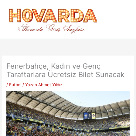
İçeriğe
atla
Fenerbahçe, Kadın ve Genç
Taraftarlara Ücretsiz Bilet Sunacak
/
Futbol
/ Yazan
Ahmet Yıldız