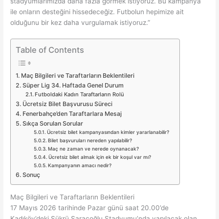
stadyumlarımızda daha fazla görmek istiyoruz. Bu kampanya
ile onların desteğini hissedeceğiz. Futbolun hepimize ait
olduğunu bir kez daha vurgulamak istiyoruz.”
Table of Contents
Maç Bilgileri ve Taraftarların Beklentileri
Süper Lig 34. Haftada Genel Durum
Futboldaki Kadın Taraftarların Rolü
Ücretsiz Bilet Başvurusu Süreci
Fenerbahçe’den Taraftarlara Mesaj
Sıkça Sorulan Sorular
Ücretsiz bilet kampanyasından kimler yararlanabilir?
Bilet başvuruları nereden yapılabilir?
Maç ne zaman ve nerede oynanacak?
Ücretsiz bilet almak için ek bir koşul var mı?
Kampanyanın amacı nedir?
Sonuç
Maç Bilgileri ve Taraftarların Beklentileri
17 Mayıs 2026 tarihinde Pazar günü saat 20.00’de
Kadıköy’deki Şükrü Saracoğlu Stadyumu’nda yapılacak olan