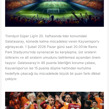
Trendyol Süper Lig’in 20. haftasında lider konumdaki
Galatasaray, kümede kalma mücadelesi veren Kayserispor’u
ağırlayacak. 1 Şubat 2026 Pazar günü saat 20.00’de Rams
Park Stadyumu’nda oynanacak bu karşılaşma, üst sıraların
istikrarını ve alt sıraların umudunu belirlemesi açısından önem
taşıyor. Galatasaray’ın 46 puanla liderliğini koruma çabası,
Kayserispor’un ise 15 puanla düşme hattından kurtulma
hedefiyle çıkacağı bu mücadelede büyük bir puan farkı dikkat
çekiyor.