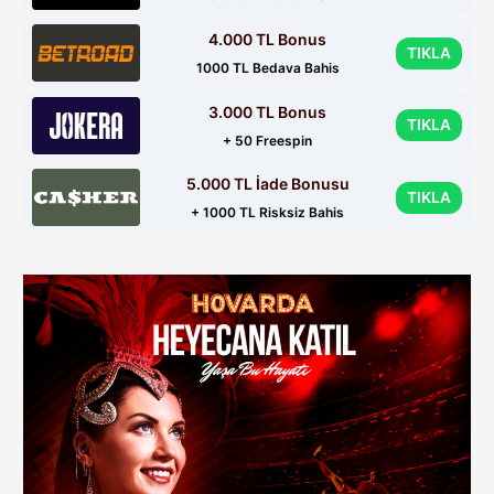
4.000 TL Bonus
TIKLA
1000 TL Bedava Bahis
3.000 TL Bonus
TIKLA
+ 50 Freespin
5.000 TL İade Bonusu
TIKLA
+ 1000 TL Risksiz Bahis