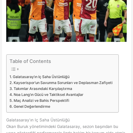
Table of Contents
Galatasaray’ın Iç Saha Üstünlüğü
Kayserispor’un Savunma Sorunları ve Deplasman Zafiyeti
Takımlar Arasındaki Karşılaştırma
Noa Lang’ın Gücü ve Taktiksel Avantajlar
Maç Analizi ve Bahis Perspektifi
Genel Değerlendirme
Galatasaray’ın Iç Saha Üstünlüğü
Okan Buruk yönetimindeki Galatasaray, sezon başından bu
yana gösterdiği performansla ligde hakim bir konum elde etmiş