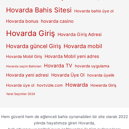
Hovarda Bahis Sitesi
Hovarda bahis üye ol
Hovarda bonus
hovarda casino
Hovarda Giriş
Hovarda Giriş Adresi
Hovarda güncel Giriş
Hovarda mobil
Hovarda Mobil yeni adres
Hovarda Mobil Giriş
Hovarda TV
hovarda uygulama
Hovarda seçim Bahisleri
Hovarda yeni adresi
Hovarda Üye Ol
hovarda üyelik
Howarda
Hovarda üye ol
hovtvizle.com
Howarda Giriş
Yerel Seçimler 2024
Hem güvenli hem de eğlenceli bahis oynanabilen bir site olarak 2022
yılında hayatımıza giren Hovarda,