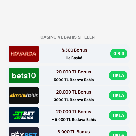
CASINO VE BAHIS SITELERI
%300 Bonus
GİRİŞ
ile Başla!
20.000 TL Bonus
TIKLA
5000 TL Bedava Bahis
20.000 TL Bonus
TIKLA
3000 TL Bedava Bahis
20.000 TL Bonus
TIKLA
+ 5.000 TL Bedava Bahis
5.000 TL Bonus
TIKLA