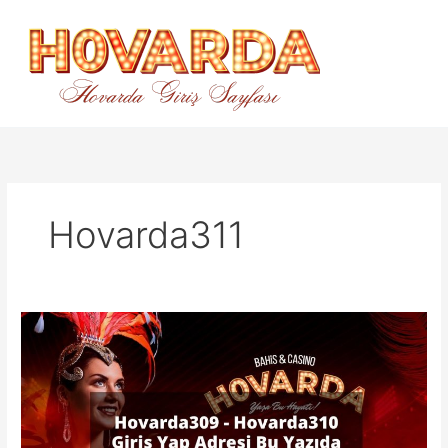
İçeriğe
atla
Hovarda311