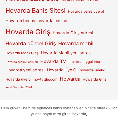
Hovarda Bahis Sitesi
Hovarda bahis üye ol
Hovarda bonus
hovarda casino
Hovarda Giriş
Hovarda Giriş Adresi
Hovarda güncel Giriş
Hovarda mobil
Hovarda Mobil yeni adres
Hovarda Mobil Giriş
Hovarda TV
hovarda uygulama
Hovarda seçim Bahisleri
Hovarda yeni adresi
Hovarda Üye Ol
hovarda üyelik
Howarda
Hovarda üye ol
hovtvizle.com
Howarda Giriş
Yerel Seçimler 2024
Hem güvenli hem de eğlenceli bahis oynanabilen bir site olarak 2022
yılında hayatımıza giren Hovarda,