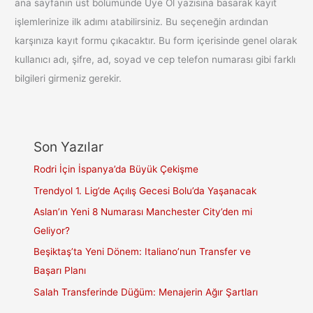
ana sayfanın üst bölümünde Üye Ol yazısına basarak kayıt
işlemlerinize ilk adımı atabilirsiniz. Bu seçeneğin ardından
karşınıza kayıt formu çıkacaktır. Bu form içerisinde genel olarak
kullanıcı adı, şifre, ad, soyad ve cep telefon numarası gibi farklı
bilgileri girmeniz gerekir.
Son Yazılar
Rodri İçin İspanya’da Büyük Çekişme
Trendyol 1. Lig’de Açılış Gecesi Bolu’da Yaşanacak
Aslan’ın Yeni 8 Numarası Manchester City’den mi
Geliyor?
Beşiktaş’ta Yeni Dönem: Italiano’nun Transfer ve
Başarı Planı
Salah Transferinde Düğüm: Menajerin Ağır Şartları