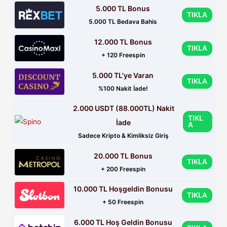
5.000 TL Bonus
TIKLA
5.000 TL Bedava Bahis
12.000 TL Bonus
TIKLA
+ 120 Freespin
5.000 TL'ye Varan
TIKLA
%100 Nakit İade!
2.000 USDT (88.000TL) Nakit
TIKL
İade
A
Sadece Kripto & Kimliksiz Giriş
20.000 TL Bonus
TIKLA
+ 200 Freespin
10.000 TL Hoşgeldin Bonusu
TIKLA
+ 50 Freespin
6.000 TL Hoş Geldin Bonusu