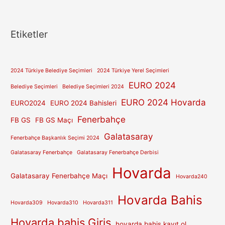
Etiketler
2024 Türkiye Belediye Seçimleri
2024 Türkiye Yerel Seçimleri
EURO 2024
Belediye Seçimleri
Belediye Seçimleri 2024
EURO 2024 Hovarda
EURO2024
EURO 2024 Bahisleri
Fenerbahçe
FB GS
FB GS Maçı
Galatasaray
Fenerbahçe Başkanlık Seçimi 2024
Galatasaray Fenerbahçe
Galatasaray Fenerbahçe Derbisi
Hovarda
Galatasaray Fenerbahçe Maçı
Hovarda240
Hovarda Bahis
Hovarda309
Hovarda310
Hovarda311
Hovarda bahis Giriş
hovarda bahis kayıt ol